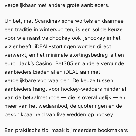
vergelijkbaar met andere grote aanbieders.
Unibet, met Scandinavische wortels en daarmee
een traditie in wintersporten, is een solide keuze
voor wie naast veldhockey ook ijshockey in het
vizier heeft. iDEAL-stortingen worden direct
verwerkt, en het minimale stortingsbedrag is tien
euro. Jack’s Casino, Bet365 en andere vergunde
aanbieders bieden allen iDEAL aan met
vergelijkbare voorwaarden. De keuze tussen
aanbieders hangt voor hockey-wedders minder af
van de betaalmethode — die is overal gelijk — en
meer van het wedaanbod, de quoteringen en de
beschikbaarheid van live wedden op hockey.
Een praktische tip: maak bij meerdere bookmakers