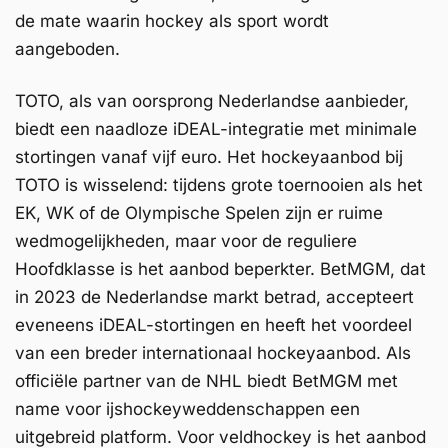
de mate waarin hockey als sport wordt
aangeboden.
TOTO, als van oorsprong Nederlandse aanbieder,
biedt een naadloze iDEAL-integratie met minimale
stortingen vanaf vijf euro. Het hockeyaanbod bij
TOTO is wisselend: tijdens grote toernooien als het
EK, WK of de Olympische Spelen zijn er ruime
wedmogelijkheden, maar voor de reguliere
Hoofdklasse is het aanbod beperkter. BetMGM, dat
in 2023 de Nederlandse markt betrad, accepteert
eveneens iDEAL-stortingen en heeft het voordeel
van een breder internationaal hockeyaanbod. Als
officiële partner van de NHL biedt BetMGM met
name voor ijshockeyweddenschappen een
uitgebreid platform. Voor veldhockey is het aanbod