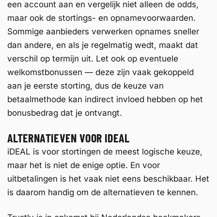
een account aan en vergelijk niet alleen de odds,
maar ook de stortings- en opnamevoorwaarden.
Sommige aanbieders verwerken opnames sneller
dan andere, en als je regelmatig wedt, maakt dat
verschil op termijn uit. Let ook op eventuele
welkomstbonussen — deze zijn vaak gekoppeld
aan je eerste storting, dus de keuze van
betaalmethode kan indirect invloed hebben op het
bonusbedrag dat je ontvangt.
ALTERNATIEVEN VOOR IDEAL
iDEAL is voor stortingen de meest logische keuze,
maar het is niet de enige optie. En voor
uitbetalingen is het vaak niet eens beschikbaar. Het
is daarom handig om de alternatieven te kennen.