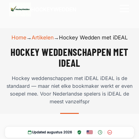
HOCKEYWEDDEN
Home
→
Artikelen
→
Hockey Wedden met iDEAL
HOCKEY WEDDENSCHAPPEN MET
IDEAL
Hockey weddenschappen met iDEAL iDEAL is de
standaard — maar niet elke bookmaker werkt er even
soepel mee. Voor Nederlandse spelers is iDEAL de
meest vanzelfspr
Updated augustus 2026
18+