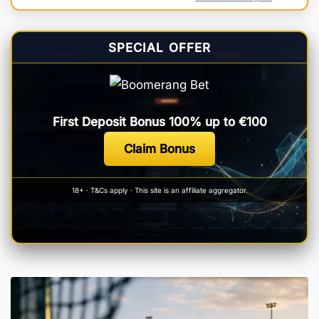
SPECIAL OFFER
First Deposit Bonus 100% up to €100
Claim Bonus
18+ · T&Cs apply · This site is an affiliate aggregator.