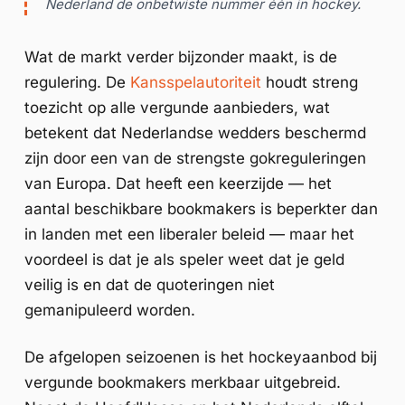
Nederland de onbetwiste nummer één in hockey.
Wat de markt verder bijzonder maakt, is de
regulering. De
Kansspelautoriteit
houdt streng
toezicht op alle vergunde aanbieders, wat
betekent dat Nederlandse wedders beschermd
zijn door een van de strengste gokreguleringen
van Europa. Dat heeft een keerzijde — het
aantal beschikbare bookmakers is beperkter dan
in landen met een liberaler beleid — maar het
voordeel is dat je als speler weet dat je geld
veilig is en dat de quoteringen niet
gemanipuleerd worden.
De afgelopen seizoenen is het hockeyaanbod bij
vergunde bookmakers merkbaar uitgebreid.