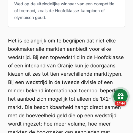
Wed op de uiteindelijke winnaar van een competitie
of toernooi, zoals de Hoofdklasse-kampioen of
olympisch goud.
Het is belangrijk om te begrijpen dat niet elke
bookmaker alle markten aanbiedt voor elke
wedstrijd. Bij een topwedstrijd in de Hoofdklasse
of een interland van Oranje kun je doorgaans
kiezen uit zes tot tien verschillende markttypen.
Bij een wedstrijd in de tweede divisie of een
minder bekend internationaal toernooi beperkt
het aanbod zich mogelijk tot alleen de 1X2-
14:43
markt. Die beschikbaarheid hangt direct samen
met de hoeveelheid geld die op een wedstrijd
wordt ingezet: hoe meer volume, hoe meer
markten de bookmaker kan aanbieden met