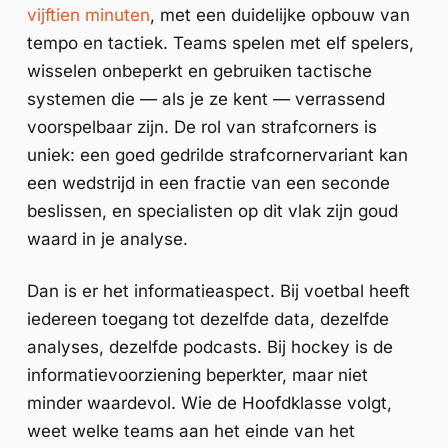
vijftien minuten
, met een duidelijke opbouw van
tempo en tactiek. Teams spelen met elf spelers,
wisselen onbeperkt en gebruiken tactische
systemen die — als je ze kent — verrassend
voorspelbaar zijn. De rol van strafcorners is
uniek: een goed gedrilde strafcornervariant kan
een wedstrijd in een fractie van een seconde
beslissen, en specialisten op dit vlak zijn goud
waard in je analyse.
Dan is er het informatieaspect. Bij voetbal heeft
iedereen toegang tot dezelfde data, dezelfde
analyses, dezelfde podcasts. Bij hockey is de
informatievoorziening beperkter, maar niet
minder waardevol. Wie de Hoofdklasse volgt,
weet welke teams aan het einde van het