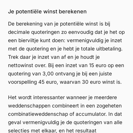
Je potentiële winst berekenen
De berekening van je potentiële winst is bij
decimale quoteringen zo eenvoudig dat je het op
een bierviltje kunt doen: vermenigvuldig je inzet
met de quotering en je hebt je totale uitbetaling.
Trek daar je inzet van af en je houdt je
nettowinst over. Bij een inzet van 15 euro op een
quotering van 3,00 ontvang je bij een juiste
voorspelling 45 euro, waarvan 30 euro winst is.
Het wordt interessanter wanneer je meerdere
weddenschappen combineert in een zogeheten
combinatieweddenschap of accumulator. In dat
geval vermenigvuldig je de quoteringen van alle
selecties met elkaar, en het resultaat