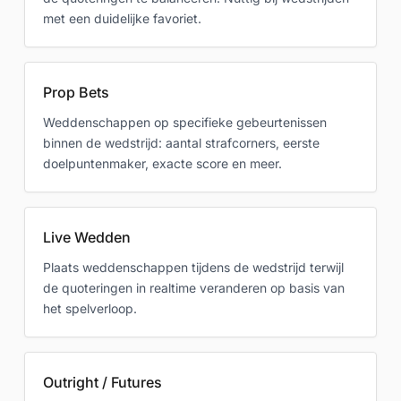
met een duidelijke favoriet.
Prop Bets
Weddenschappen op specifieke gebeurtenissen
binnen de wedstrijd: aantal strafcorners, eerste
doelpuntenmaker, exacte score en meer.
Live Wedden
Plaats weddenschappen tijdens de wedstrijd terwijl
de quoteringen in realtime veranderen op basis van
het spelverloop.
Outright / Futures