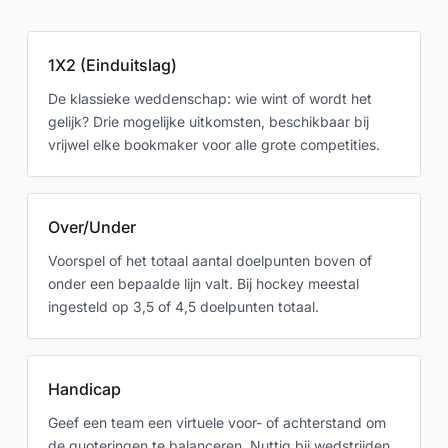
1X2 (Einduitslag)
De klassieke weddenschap: wie wint of wordt het
gelijk? Drie mogelijke uitkomsten, beschikbaar bij
vrijwel elke bookmaker voor alle grote competities.
Over/Under
Voorspel of het totaal aantal doelpunten boven of
onder een bepaalde lijn valt. Bij hockey meestal
ingesteld op 3,5 of 4,5 doelpunten totaal.
Handicap
Geef een team een virtuele voor- of achterstand om
de quoteringen te balanceren. Nuttig bij wedstrijden