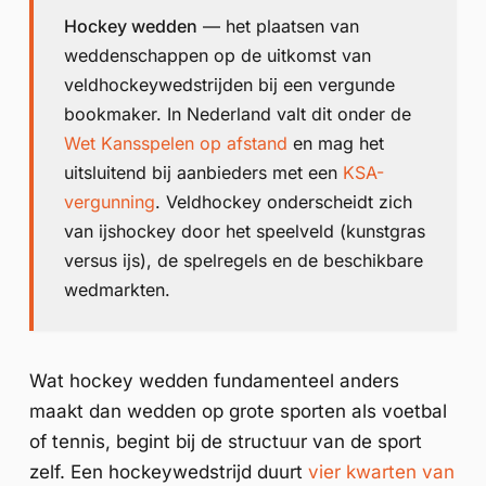
Hockey wedden
— het plaatsen van
weddenschappen op de uitkomst van
veldhockeywedstrijden bij een vergunde
bookmaker. In Nederland valt dit onder de
Wet Kansspelen op afstand
en mag het
uitsluitend bij aanbieders met een
KSA-
vergunning
. Veldhockey onderscheidt zich
van ijshockey door het speelveld (kunstgras
versus ijs), de spelregels en de beschikbare
wedmarkten.
Wat hockey wedden fundamenteel anders
maakt dan wedden op grote sporten als voetbal
of tennis, begint bij de structuur van de sport
zelf. Een hockeywedstrijd duurt
vier kwarten van