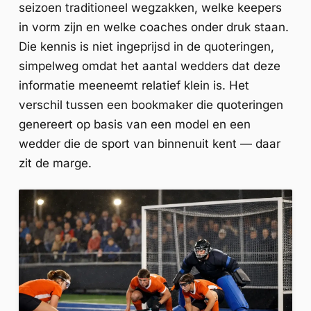
seizoen traditioneel wegzakken, welke keepers
in vorm zijn en welke coaches onder druk staan.
Die kennis is niet ingeprijsd in de quoteringen,
simpelweg omdat het aantal wedders dat deze
informatie meeneemt relatief klein is. Het
verschil tussen een bookmaker die quoteringen
genereert op basis van een model en een
wedder die de sport van binnenuit kent — daar
zit de marge.