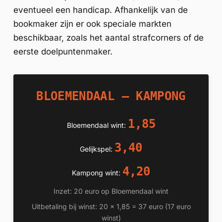
eventueel een handicap. Afhankelijk van de
bookmaker zijn er ook speciale markten
beschikbaar, zoals het aantal strafcorners of de
eerste doelpuntenmaker.
BLOEMENDAAL — KAMPONG
1,85
Bloemendaal wint:
3,40
Gelijkspel:
4,20
Kampong wint:
Inzet: 20 euro op Bloemendaal wint
Uitbetaling bij winst: 20 x 1,85 = 37 euro (17 euro
winst)